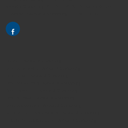
Avocat à Strasbourg - CELINE FUCHS - Domaines de droit
Le cabinet d'Avocat à Strasbourg - CELINE FUCHS
Divorce - Avocat à Strasbourg
Droit de la famille - Avocat à Strasbourg
Droit pénal - Avocat à Strasbourg
Droit des victimes - Avocat à Strasbourg
Droit immobilier - Avocat à Strasbourg
Droit du travail - Avocat à Strasbourg
Droit des contrats - Avocat à Strasbourg
Recouvrement des créances - Avocat à Strasbourg
Postulation et substitution - Avocat à Strasbourg