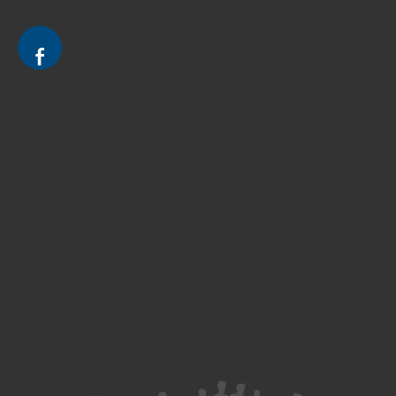
Le cabinet d'Avocat à Strasbourg - CELINE FUCHS
Divorce - Avocat à Strasbourg
Droit de la famille - Avocat à Strasbourg
Droit pénal - Avocat à Strasbourg
Droit des victimes - Avocat à Strasbourg
Droit immobilier - Avocat à Strasbourg
Droit du travail - Avocat à Strasbourg
Droit des contrats - Avocat à Strasbourg
Recouvrement des créances - Avocat à Strasbourg
Postulation et substitution - Avocat à Strasbourg