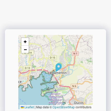
+
−
|
Map data ©
contributors
Leaflet
OpenStreetMap