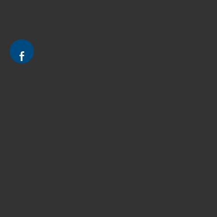
Avocat à Strasbourg CELINE FUCHS
Avocat à Strasbourg - CELINE FUCHS - Domaines de droit
Le cabinet d'Avocat à Strasbourg - CELINE FUCHS
Divorce - Avocat à Strasbourg
Droit de la famille - Avocat à Strasbourg
Droit pénal - Avocat à Strasbourg
Droit des victimes - Avocat à Strasbourg
Droit immobilier - Avocat à Strasbourg
Droit du travail - Avocat à Strasbourg
Droit des contrats - Avocat à Strasbourg
Recouvrement des créances - Avocat à Strasbourg
Postulation et substitution - Avocat à Strasbourg