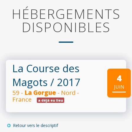
HÉBERGEMENTS
DISPONIBLES
La Course des
4
Magots
/ 2017
JUIN
59 -
La Gorgue
- Nord -
France
a déjà eu lieu
Retour vers le descriptif