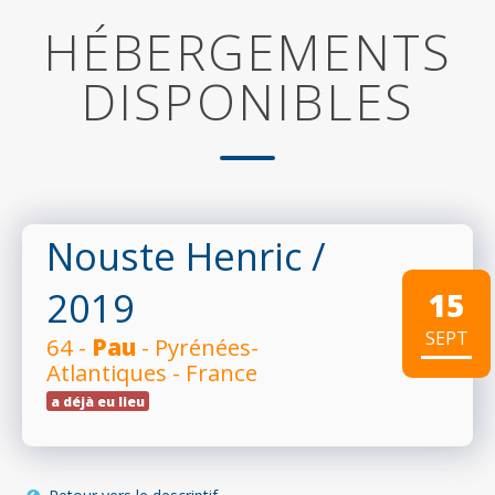
HÉBERGEMENTS
DISPONIBLES
Nouste Henric
/
2019
15
SEPT
64 -
Pau
- Pyrénées-
Atlantiques - France
a déjà eu lieu