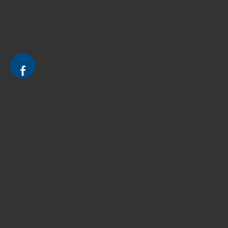
Avocat à Strasbourg CELINE FUCHS
Avocat à Strasbourg - CELINE FUCHS - Domaines de droit
Le cabinet d'Avocat à Strasbourg - CELINE FUCHS
Divorce - Avocat à Strasbourg
Droit de la famille - Avocat à Strasbourg
Droit pénal - Avocat à Strasbourg
Droit des victimes - Avocat à Strasbourg
Droit immobilier - Avocat à Strasbourg
Droit du travail - Avocat à Strasbourg
Droit des contrats - Avocat à Strasbourg
Recouvrement des créances - Avocat à Strasbourg