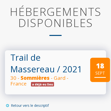
HÉBERGEMENTS
DISPONIBLES
Trail de
18
Massereau
/ 2021
SEPT
30 -
Sommières
- Gard -
France
a déjà eu lieu
Retour vers le descriptif