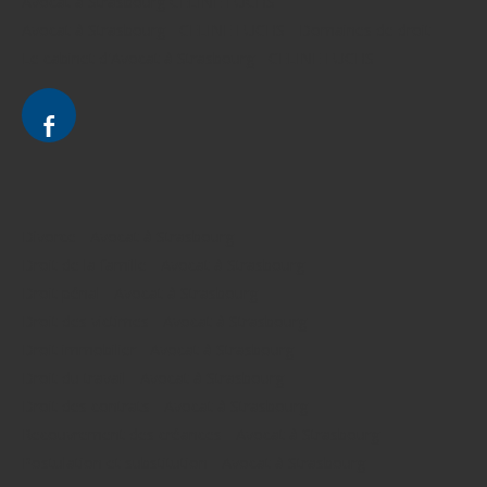
Avocat à Strasbourg CELINE FUCHS
Avocat à Strasbourg - CELINE FUCHS - Domaines de droit
Le cabinet d'Avocat à Strasbourg - CELINE FUCHS
Divorce - Avocat à Strasbourg
Droit de la famille - Avocat à Strasbourg
Droit pénal - Avocat à Strasbourg
Droit des victimes - Avocat à Strasbourg
Droit immobilier - Avocat à Strasbourg
Droit du travail - Avocat à Strasbourg
Droit des contrats - Avocat à Strasbourg
Recouvrement des créances - Avocat à Strasbourg
Postulation et substitution - Avocat à Strasbourg