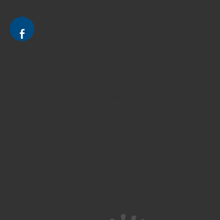
Le cabinet d'Avocat à Strasbourg - CELINE FUCHS
Divorce - Avocat à Strasbourg
Droit de la famille - Avocat à Strasbourg
Droit pénal - Avocat à Strasbourg
Droit des victimes - Avocat à Strasbourg
Droit immobilier - Avocat à Strasbourg
Droit du travail - Avocat à Strasbourg
Droit des contrats - Avocat à Strasbourg
Recouvrement des créances - Avocat à Strasbourg
Postulation et substitution - Avocat à Strasbourg