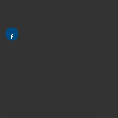
Avocat à Strasbourg CELINE FUCHS
Avocat à Strasbourg - CELINE FUCHS - Domaines de droit
Le cabinet d'Avocat à Strasbourg - CELINE FUCHS
Divorce - Avocat à Strasbourg
Droit de la famille - Avocat à Strasbourg
Droit pénal - Avocat à Strasbourg
Droit des victimes - Avocat à Strasbourg
Droit immobilier - Avocat à Strasbourg
Droit du travail - Avocat à Strasbourg
Droit des contrats - Avocat à Strasbourg
Recouvrement des créances - Avocat à Strasbourg