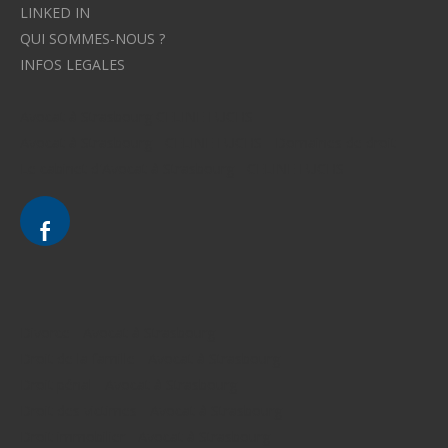
LINKED IN
QUI SOMMES-NOUS ?
INFOS LEGALES
Avocat à Strasbourg CELINE FUCHS
Avocat à Strasbourg - CELINE FUCHS - Domaines de droit
Le cabinet d'Avocat à Strasbourg - CELINE FUCHS
Divorce - Avocat à Strasbourg
Droit de la famille - Avocat à Strasbourg
Droit pénal - Avocat à Strasbourg
Droit des victimes - Avocat à Strasbourg
Droit immobilier - Avocat à Strasbourg