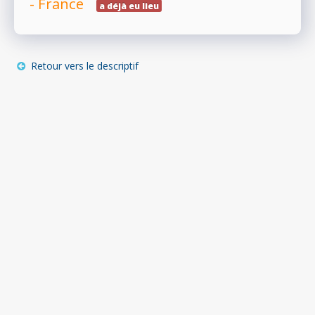
- France
a déjà eu lieu
RÉSULTATS
Retour vers le descriptif
PHOTOS/VIDÉOS
BLOG
ORGANISATEURS
PLUS...