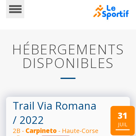
HÉBERGEMENTS
DISPONIBLES
ACCUEIL
CALENDRIER
Trail Via Romana
31
/ 2022
INSCRIPTIONS
JUIL
2B -
Carpineto
- Haute-Corse