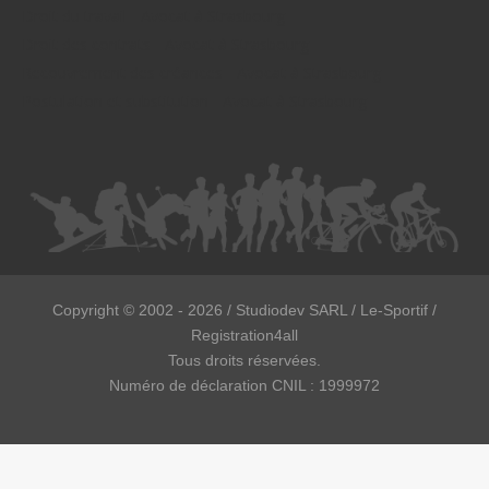
Droit du travail - Avocat à Strasbourg
Droit des contrats - Avocat à Strasbourg
Recouvrement des créances - Avocat à Strasbourg
Postulation et substitution - Avocat à Strasbourg
Copyright ©
2002 - 2026
/ Studiodev SARL / Le-Sportif /
Registration4all
Tous droits réservées.
Numéro de déclaration CNIL : 1999972