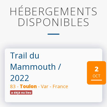
HÉBERGEMENTS
DISPONIBLES
Trail du
Mammouth
/
2
2022
OCT
83 -
Toulon
- Var - France
a déjà eu lieu