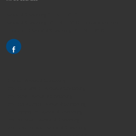
Avocat à Strasbourg CELINE FUCHS
Avocat à Strasbourg - CELINE FUCHS - Domaines de droit
Le cabinet d'Avocat à Strasbourg - CELINE FUCHS
Divorce - Avocat à Strasbourg
Droit de la famille - Avocat à Strasbourg
Droit pénal - Avocat à Strasbourg
Droit des victimes - Avocat à Strasbourg
Droit immobilier - Avocat à Strasbourg
Droit du travail - Avocat à Strasbourg
Droit des contrats - Avocat à Strasbourg
Recouvrement des créances - Avocat à Strasbourg