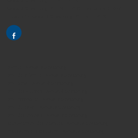
Avocat à Strasbourg CELINE FUCHS
Avocat à Strasbourg - CELINE FUCHS - Domaines de droit
Le cabinet d'Avocat à Strasbourg - CELINE FUCHS
Divorce - Avocat à Strasbourg
Droit de la famille - Avocat à Strasbourg
Droit pénal - Avocat à Strasbourg
Droit des victimes - Avocat à Strasbourg
Droit immobilier - Avocat à Strasbourg
Droit du travail - Avocat à Strasbourg
Droit des contrats - Avocat à Strasbourg
Recouvrement des créances - Avocat à Strasbourg
Postulation et substitution - Avocat à Strasbourg