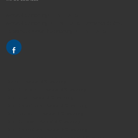
Avocat à Strasbourg CELINE FUCHS
Avocat à Strasbourg - CELINE FUCHS - Domaines de droit
Le cabinet d'Avocat à Strasbourg - CELINE FUCHS
Divorce - Avocat à Strasbourg
Droit de la famille - Avocat à Strasbourg
Droit pénal - Avocat à Strasbourg
Droit des victimes - Avocat à Strasbourg
Droit immobilier - Avocat à Strasbourg
Droit du travail - Avocat à Strasbourg
Droit des contrats - Avocat à Strasbourg
Recouvrement des créances - Avocat à Strasbourg