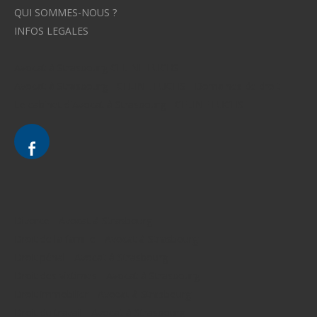
QUI SOMMES-NOUS ?
INFOS LEGALES
Avocat à Strasbourg CELINE FUCHS
Avocat à Strasbourg - CELINE FUCHS - Domaines de droit
Le cabinet d'Avocat à Strasbourg - CELINE FUCHS
Divorce - Avocat à Strasbourg
Droit de la famille - Avocat à Strasbourg
Droit pénal - Avocat à Strasbourg
Droit des victimes - Avocat à Strasbourg
Droit immobilier - Avocat à Strasbourg
Droit du travail - Avocat à Strasbourg