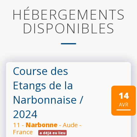
HÉBERGEMENTS
DISPONIBLES
Course des
Etangs de la
14
Narbonnaise
/
AVR
2024
11 -
Narbonne
- Aude -
France
a déjà eu lieu