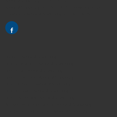
Avocat à Strasbourg CELINE FUCHS
Avocat à Strasbourg - CELINE FUCHS - Domaines de droit
Le cabinet d'Avocat à Strasbourg - CELINE FUCHS
Divorce - Avocat à Strasbourg
Droit de la famille - Avocat à Strasbourg
Droit pénal - Avocat à Strasbourg
Droit des victimes - Avocat à Strasbourg
Droit immobilier - Avocat à Strasbourg
Droit du travail - Avocat à Strasbourg
Droit des contrats - Avocat à Strasbourg
Recouvrement des créances - Avocat à Strasbourg
Postulation et substitution - Avocat à Strasbourg