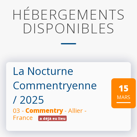
HÉBERGEMENTS
DISPONIBLES
La Nocturne
Commentryenne
15
/ 2025
MARS
03 -
Commentry
- Allier -
France
a déjà eu lieu