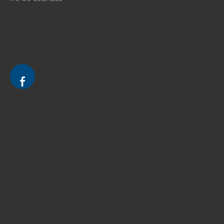
Avocat à Strasbourg CELINE FUCHS
Avocat à Strasbourg - CELINE FUCHS - Domaines de droit
Le cabinet d'Avocat à Strasbourg - CELINE FUCHS
Divorce - Avocat à Strasbourg
Droit de la famille - Avocat à Strasbourg
Droit pénal - Avocat à Strasbourg
Droit des victimes - Avocat à Strasbourg
Droit immobilier - Avocat à Strasbourg
Droit du travail - Avocat à Strasbourg
Droit des contrats - Avocat à Strasbourg
Recouvrement des créances - Avocat à Strasbourg