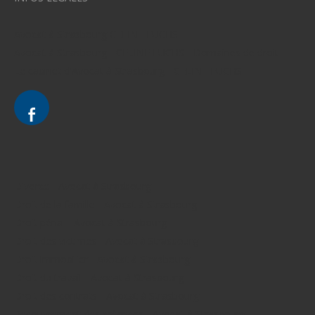
Avocat à Strasbourg CELINE FUCHS
Avocat à Strasbourg - CELINE FUCHS - Domaines de droit
Le cabinet d'Avocat à Strasbourg - CELINE FUCHS
Divorce - Avocat à Strasbourg
Droit de la famille - Avocat à Strasbourg
Droit pénal - Avocat à Strasbourg
Droit des victimes - Avocat à Strasbourg
Droit immobilier - Avocat à Strasbourg
Droit du travail - Avocat à Strasbourg
Droit des contrats - Avocat à Strasbourg
Recouvrement des créances - Avocat à Strasbourg