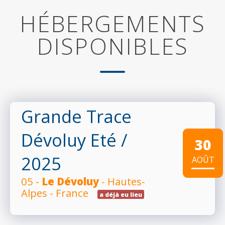
HÉBERGEMENTS
DISPONIBLES
Grande Trace
Dévoluy Eté
/
30
2025
AOÛT
05 -
Le Dévoluy
- Hautes-
Alpes - France
a déjà eu lieu