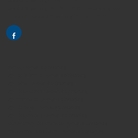
Avocat à Strasbourg CELINE FUCHS
Avocat à Strasbourg - CELINE FUCHS - Domaines de droit
Le cabinet d'Avocat à Strasbourg - CELINE FUCHS
Divorce - Avocat à Strasbourg
Droit de la famille - Avocat à Strasbourg
Droit pénal - Avocat à Strasbourg
Droit des victimes - Avocat à Strasbourg
Droit immobilier - Avocat à Strasbourg
Droit du travail - Avocat à Strasbourg
Droit des contrats - Avocat à Strasbourg
Recouvrement des créances - Avocat à Strasbourg
Postulation et substitution - Avocat à Strasbourg