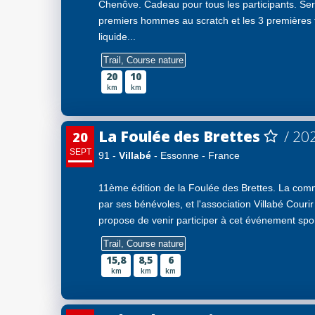
Chenôve. Cadeau pour tous les participants. Se
premiers hommes au scratch et les 3 premières 
liquide...
Trail, Course nature
20
10
km
km
La Foulée des Brettes
/ 20
20
SEPT
91 -
Villabé
- Essonne - France
11ème édition de la Foulée des Brettes. La com
par ses bénévoles, et l'association Villabé Courir 
propose de venir participer à cet événement sporti
Trail, Course nature
15,8
8,5
6
km
km
km