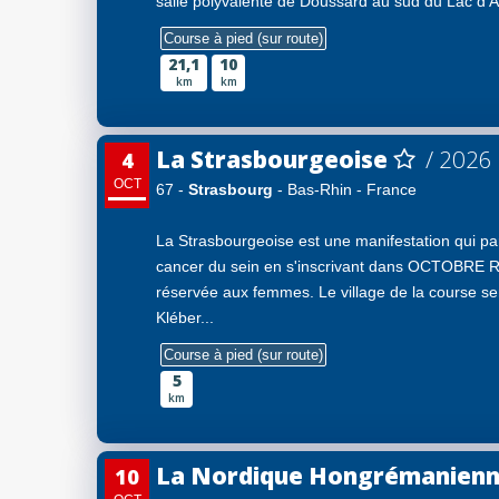
salle polyvalente de Doussard au sud du Lac d'
Course à pied (sur route)
21,1
10
km
km
La Strasbourgeoise
/ 2026
4
OCT
67 -
Strasbourg
- Bas-Rhin - France
La Strasbourgeoise est une manifestation qui parti
cancer du sein en s'inscrivant dans OCTOBRE 
réservée aux femmes. Le village de la course se
Kléber...
Course à pied (sur route)
5
km
La Nordique Hongrémanien
10