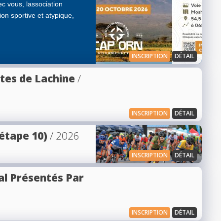
c vous, lassociation
n sportive et atypique,
INSCRIPTION
DÉTAIL
stes de Lachine
/
INSCRIPTION
DÉTAIL
(étape 10)
/ 2026
INSCRIPTION
DÉTAIL
al Présentés Par
INSCRIPTION
DÉTAIL