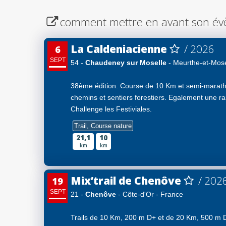
comment mettre en avant son év
La Caldeniacienne
/ 2026
6
SEPT
54 -
Chaudeney sur Moselle
- Meurthe-et-Mose
38ème édition. Course de 10 Km et semi-marath
chemins et sentiers forestiers. Egalement une ra
Challenge les Festiviales.
Trail, Course nature
21,1
10
km
km
Mix’trail de Chenôve
/ 202
19
SEPT
21 -
Chenôve
- Côte-d'Or - France
Trails de 10 Km, 200 m D+ et de 20 Km, 500 m D