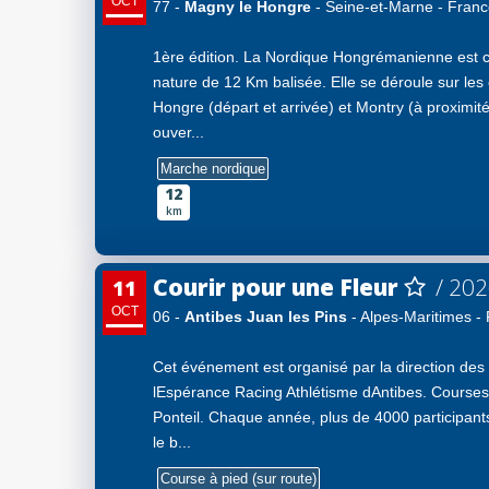
OCT
77 -
Magny le Hongre
- Seine-et-Marne - Fran
1ère édition. La Nordique Hongrémanienne est 
nature de 12 Km balisée. Elle se déroule sur l
Hongre (départ et arrivée) et Montry (à proximité
ouver...
Marche nordique
12
km
Courir pour une Fleur
/ 20
11
OCT
06 -
Antibes Juan les Pins
- Alpes-Maritimes -
Cet événement est organisé par la direction des 
lEspérance Racing Athlétisme dAntibes. Course
Ponteil. Chaque année, plus de 4000 participant
le b...
Course à pied (sur route)