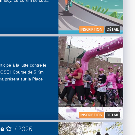
Annecy. Le 10 Km se cou...
INSCRIPTION
DÉTAIL
cipe à la lutte contre le
ROSE ! Course de 5 Km
ra présent sur la Place
INSCRIPTION
DÉTAIL
ne
/ 2026