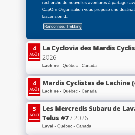
recherche de nouvelles aventures à partager ave
CapOrn Organisation vous propose une destinatio
lascension d...
Randonnée, Trekking
La Cyclovia des Mardis Cycli
4
AOÛT
2026
Lachine
- Québec - Canada
Mardis Cyclistes de Lachine 
4
AOÛT
Lachine
- Québec - Canada
Les Mercredis Subaru de Lav
5
AOÛT
Telus #7
/ 2026
Laval
- Québec - Canada