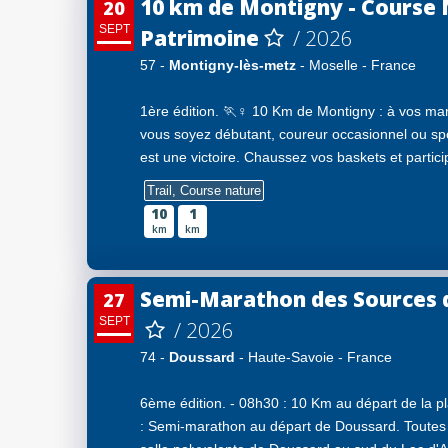
10 km de Montigny - Course
20
SEPT
Patrimoine
/ 2026
57 -
Montigny-lès-metz
- Moselle - France
1ère édition. 🏃♀️ 10 Km de Montigny : à vos mar
vous soyez débutant, coureur occasionnel ou spo
est une victoire. Chaussez vos baskets et particip
Trail, Course nature
10
1
km
km
Semi-Marathon des Sources 
27
SEPT
/ 2026
74 -
Doussard
- Haute-Savoie - France
6ème édition. - 08h30 : 10 Km au départ de la pl
: Semi-marathon au départ de Doussard. Toutes l