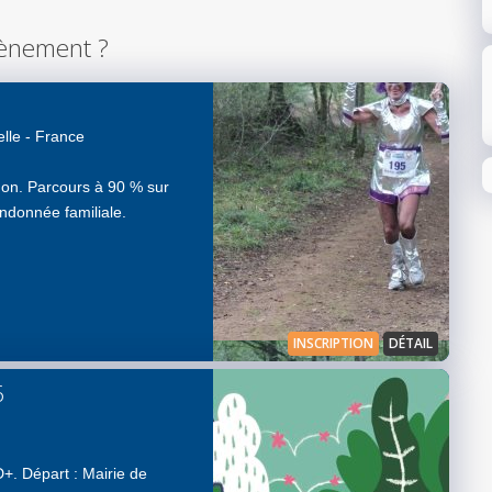
ènement ?
lle - France
on. Parcours à 90 % sur
ndonnée familiale.
INSCRIPTION
DÉTAIL
6
+. Départ : Mairie de