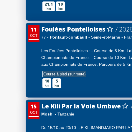
21,1
10
km
km
Foulées Pontelloises
/ 202
11
OCT
77 -
Pontault-combault
- Seine-et-Marne - Fra
Les Foulées Pontelloises : - Course de 5 Km. Lab
Championnats de France. - Course de 10 Km. Lab
aux Championnats de France. Parcours de 5 Km o
Course à pied (sur route)
10
5
km
km
Le Kili Par la Voie Umbwe
15
OCT
Moshi
- Tanzanie
Du 15/10 au 20/10. LE KILIMANDJARO PAR LA 