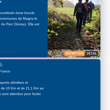
ce
constituée dune boucle
es communes de Magny-le
 du Parc Disney). Elle est
INSCRIPTION
DÉTAIL
26
 France
sports dAntibes et
s de 10 Km et de 21,1 Km au
s sont attendus pour fouler