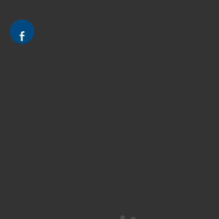
Le cabinet d'Avocat à Strasbourg - CELINE FUCHS
Divorce - Avocat à Strasbourg
Droit de la famille - Avocat à Strasbourg
Droit pénal - Avocat à Strasbourg
Droit des victimes - Avocat à Strasbourg
Droit immobilier - Avocat à Strasbourg
Droit du travail - Avocat à Strasbourg
Droit des contrats - Avocat à Strasbourg
Recouvrement des créances - Avocat à Strasbourg
Postulation et substitution - Avocat à Strasbourg