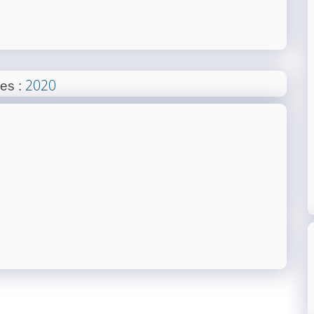
r
2020
ées
: