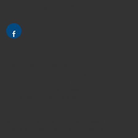
Avocat à Strasbourg - CELINE FUCHS - Domaines de droit
Le cabinet d'Avocat à Strasbourg - CELINE FUCHS
Divorce - Avocat à Strasbourg
Droit de la famille - Avocat à Strasbourg
Droit pénal - Avocat à Strasbourg
Droit des victimes - Avocat à Strasbourg
Droit immobilier - Avocat à Strasbourg
Droit du travail - Avocat à Strasbourg
Droit des contrats - Avocat à Strasbourg
Recouvrement des créances - Avocat à Strasbourg
Postulation et substitution - Avocat à Strasbourg