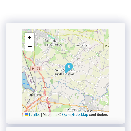
+
−
|
Map data ©
contributors
Leaflet
OpenStreetMap