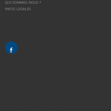
QUI SOMMES-NOUS ?
INFOS LEGALES
Avocat à Strasbourg CELINE FUCHS
Avocat à Strasbourg - CELINE FUCHS - Domaines de droit
Le cabinet d'Avocat à Strasbourg - CELINE FUCHS
Divorce - Avocat à Strasbourg
Droit de la famille - Avocat à Strasbourg
Droit pénal - Avocat à Strasbourg
Droit des victimes - Avocat à Strasbourg
Droit immobilier - Avocat à Strasbourg
Droit du travail - Avocat à Strasbourg