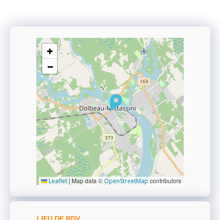
+
−
|
Map data ©
contributors
Leaflet
OpenStreetMap
LIEU DE RDV