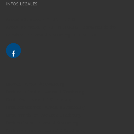
INFOS LEGALES
Avocat à Strasbourg CELINE FUCHS
Avocat à Strasbourg - CELINE FUCHS - Domaines de droit
Le cabinet d'Avocat à Strasbourg - CELINE FUCHS
Divorce - Avocat à Strasbourg
Droit de la famille - Avocat à Strasbourg
Droit pénal - Avocat à Strasbourg
Droit des victimes - Avocat à Strasbourg
Droit immobilier - Avocat à Strasbourg
Droit du travail - Avocat à Strasbourg
Droit des contrats - Avocat à Strasbourg