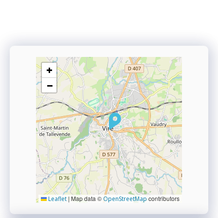
+
−
|
Map data ©
contributors
Leaflet
OpenStreetMap