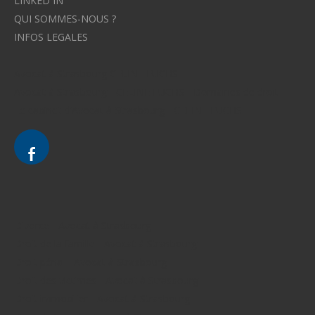
LINKED IN
QUI SOMMES-NOUS ?
INFOS LEGALES
Avocat à Strasbourg CELINE FUCHS
Avocat à Strasbourg - CELINE FUCHS - Domaines de droit
Le cabinet d'Avocat à Strasbourg - CELINE FUCHS
Divorce - Avocat à Strasbourg
Droit de la famille - Avocat à Strasbourg
Droit pénal - Avocat à Strasbourg
Droit des victimes - Avocat à Strasbourg
Droit immobilier - Avocat à Strasbourg