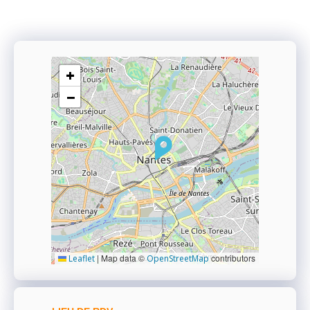
+
−
|
Map data ©
contributors
Leaflet
OpenStreetMap