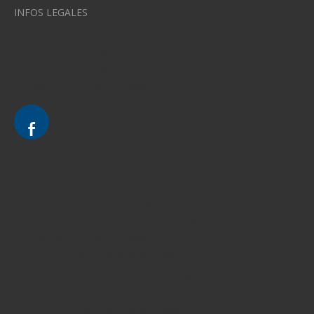
INFOS LEGALES
Avocat à Strasbourg CELINE FUCHS
Avocat à Strasbourg - CELINE FUCHS - Domaines de droit
Le cabinet d'Avocat à Strasbourg - CELINE FUCHS
Divorce - Avocat à Strasbourg
Droit de la famille - Avocat à Strasbourg
Droit pénal - Avocat à Strasbourg
Droit des victimes - Avocat à Strasbourg
Droit immobilier - Avocat à Strasbourg
Droit du travail - Avocat à Strasbourg
Droit des contrats - Avocat à Strasbourg