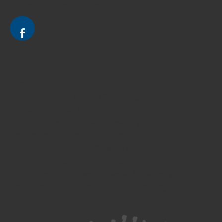
Le cabinet d'Avocat à Strasbourg - CELINE FUCHS
Divorce - Avocat à Strasbourg
Droit de la famille - Avocat à Strasbourg
Droit pénal - Avocat à Strasbourg
Droit des victimes - Avocat à Strasbourg
Droit immobilier - Avocat à Strasbourg
Droit du travail - Avocat à Strasbourg
Droit des contrats - Avocat à Strasbourg
Recouvrement des créances - Avocat à Strasbourg
Postulation et substitution - Avocat à Strasbourg