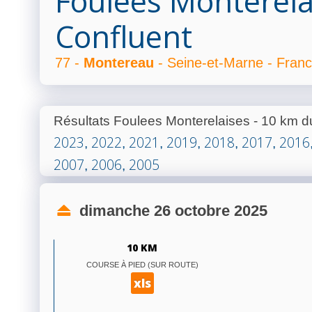
Foulees Monterela
Confluent
77 -
Montereau
- Seine-et-Marne - Fran
Résultats Foulees Monterelaises - 10 km d
2023
2022
2021
2019
2018
2017
2016
,
,
,
,
,
,
2007
2006
2005
,
,
dimanche 26 octobre 2025
10 KM
COURSE À PIED (SUR ROUTE)
xls