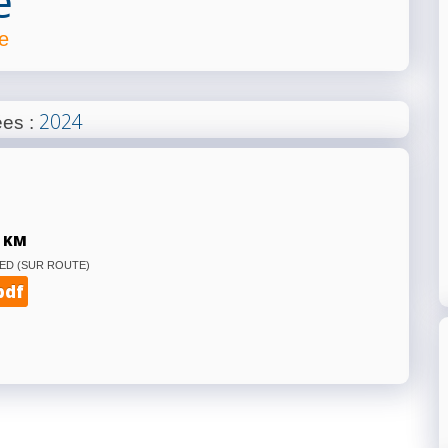
e
e
2024
ées
:
 KM
ED (SUR ROUTE)
pdf