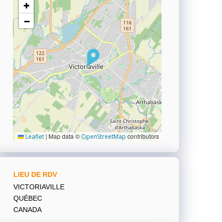
+
−
|
Map data ©
contributors
Leaflet
OpenStreetMap
LIEU DE RDV
VICTORIAVILLE
QUÉBEC
CANADA