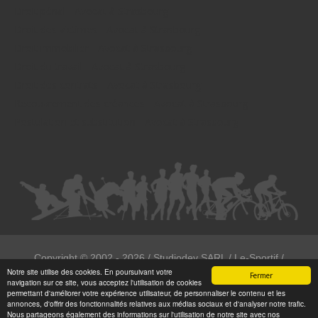
Droit pénal - Avocat à Strasbourg
Droit des victimes - Avocat à Strasbourg
Droit immobilier - Avocat à Strasbourg
Droit du travail - Avocat à Strasbourg
Droit des contrats - Avocat à Strasbourg
Recouvrement des créances - Avocat à Strasbourg
Postulation et substitution - Avocat à Strasbourg
Copyright ©
2002 - 2026
/ Studiodev SARL / Le-Sportif /
Notre site utilise des cookies. En poursuivant votre
Registration4all
Fermer
navigation sur ce site, vous acceptez l'utilisation de cookies
Tous droits réservées.
permettant d'améliorer votre expérience utilisateur, de personnaliser le contenu et les
annonces, d'offrir des fonctionnalités relatives aux médias sociaux et d'analyser notre trafic.
Numéro de déclaration CNIL : 1999972
Nous partageons également des informations sur l'utilisation de notre site avec nos