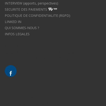
INTERVIEW (apports, perspectives)
SECURITE DES PAIEMENTS
POLITIQUE DE CONFIDENTIALITE (RGPD)
LINKED IN
QUI SOMMES-NOUS ?
INFOS LEGALES
Avocat à Strasbourg CELINE FUCHS
Avocat à Strasbourg - CELINE FUCHS - Domaines de droit
Le cabinet d'Avocat à Strasbourg - CELINE FUCHS
Divorce - Avocat à Strasbourg
Droit de la famille - Avocat à Strasbourg