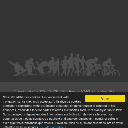
Droit immobilier - Avocat à Strasbourg
Droit du travail - Avocat à Strasbourg
Droit des contrats - Avocat à Strasbourg
Recouvrement des créances - Avocat à Strasbourg
Postulation et substitution - Avocat à Strasbourg
Copyright ©
2002 - 2026
/ Studiodev SARL / Le-Sportif /
Notre site utilise des cookies. En poursuivant votre
Registration4all
Fermer
navigation sur ce site, vous acceptez l'utilisation de cookies
Tous droits réservées.
permettant d'améliorer votre expérience utilisateur, de personnaliser le contenu et les
annonces, d'offrir des fonctionnalités relatives aux médias sociaux et d'analyser notre trafic.
Numéro de déclaration CNIL : 1999972
Nous partageons également des informations sur l'utilisation de notre site avec nos
partenaires de médias sociaux, de publicité et d'analyse, qui peuvent combiner celles-ci
avec d'autres informations que vous leur avez fournies ou qu'ils ont collectées lors de votre
utilisation de leurs services.
Plus d'informations