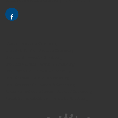
Le cabinet d'Avocat à Strasbourg - CELINE FUCHS
Divorce - Avocat à Strasbourg
Droit de la famille - Avocat à Strasbourg
Droit pénal - Avocat à Strasbourg
Droit des victimes - Avocat à Strasbourg
Droit immobilier - Avocat à Strasbourg
Droit du travail - Avocat à Strasbourg
Droit des contrats - Avocat à Strasbourg
Recouvrement des créances - Avocat à Strasbourg
Postulation et substitution - Avocat à Strasbourg