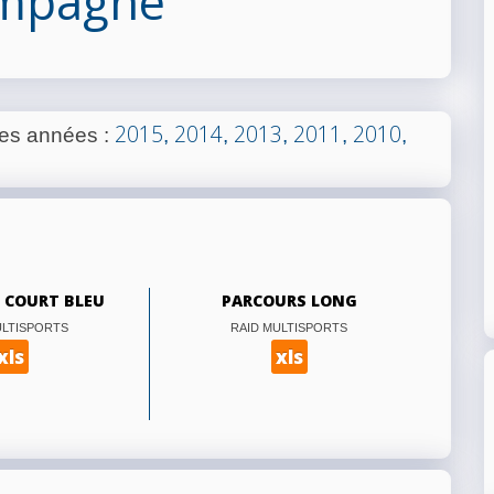
ampagne
2015
2014
2013
2011
2010
les années
:
,
,
,
,
,
 COURT BLEU
PARCOURS LONG
ULTISPORTS
RAID MULTISPORTS
xls
xls