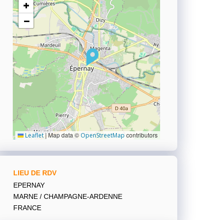
+
−
|
Map data ©
contributors
Leaflet
OpenStreetMap
LIEU DE RDV
EPERNAY
MARNE / CHAMPAGNE-ARDENNE
FRANCE