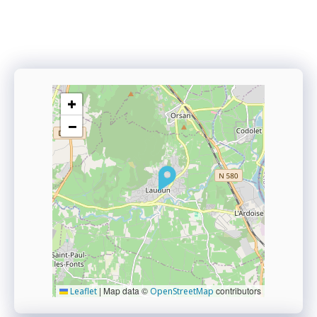
+
−
|
Map data ©
contributors
Leaflet
OpenStreetMap