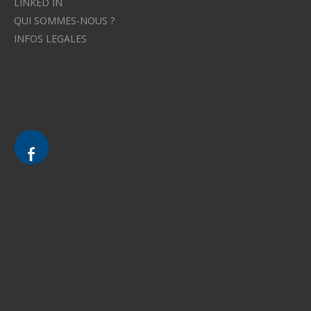
LINKED IN
QUI SOMMES-NOUS ?
INFOS LEGALES
Avocat à Strasbourg CELINE FUCHS
Avocat à Strasbourg - CELINE FUCHS - Domaines de droit
Le cabinet d'Avocat à Strasbourg - CELINE FUCHS
Divorce - Avocat à Strasbourg
Droit de la famille - Avocat à Strasbourg
Droit pénal - Avocat à Strasbourg
Droit des victimes - Avocat à Strasbourg
Droit immobilier - Avocat à Strasbourg