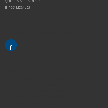
QUI SOMMES-NOUS ?
INFOS LEGALES
Avocat à Strasbourg CELINE FUCHS
Avocat à Strasbourg - CELINE FUCHS - Domaines de droit
Le cabinet d'Avocat à Strasbourg - CELINE FUCHS
Divorce - Avocat à Strasbourg
Droit de la famille - Avocat à Strasbourg
Droit pénal - Avocat à Strasbourg
Droit des victimes - Avocat à Strasbourg
Droit immobilier - Avocat à Strasbourg
Droit du travail - Avocat à Strasbourg