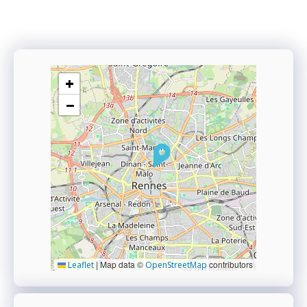
+
−
|
Map data ©
contributors
Leaflet
OpenStreetMap