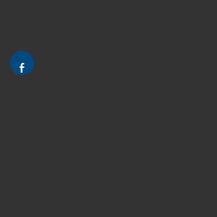
Avocat à Strasbourg CELINE FUCHS
Avocat à Strasbourg - CELINE FUCHS - Domaines de droit
Le cabinet d'Avocat à Strasbourg - CELINE FUCHS
Divorce - Avocat à Strasbourg
Droit de la famille - Avocat à Strasbourg
Droit pénal - Avocat à Strasbourg
Droit des victimes - Avocat à Strasbourg
Droit immobilier - Avocat à Strasbourg
Droit du travail - Avocat à Strasbourg
Droit des contrats - Avocat à Strasbourg
Recouvrement des créances - Avocat à Strasbourg