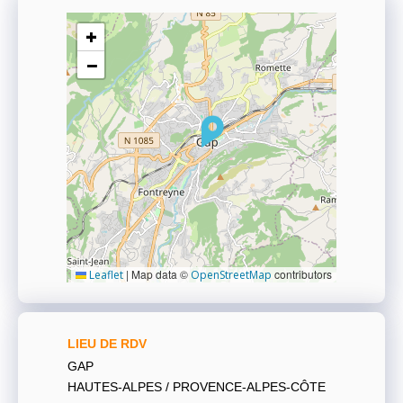
+
−
|
Map data ©
contributors
Leaflet
OpenStreetMap
LIEU DE RDV
GAP
HAUTES-ALPES / PROVENCE-ALPES-CÔTE