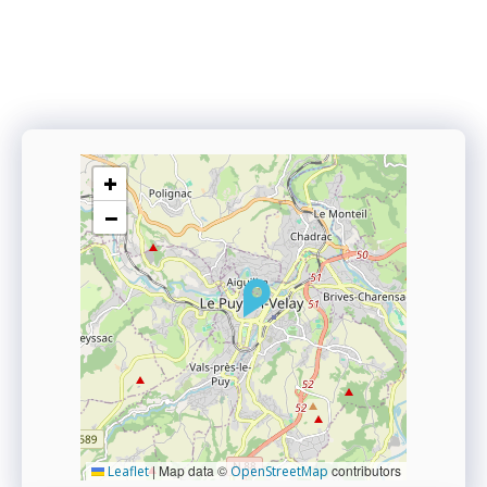
+
−
|
Map data ©
contributors
Leaflet
OpenStreetMap