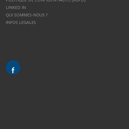
LINKED IN
QUI SOMMES-NOUS ?
INFOS LEGALES
Avocat à Strasbourg CELINE FUCHS
Avocat à Strasbourg - CELINE FUCHS - Domaines de droit
Le cabinet d'Avocat à Strasbourg - CELINE FUCHS
Divorce - Avocat à Strasbourg
Droit de la famille - Avocat à Strasbourg
Droit pénal - Avocat à Strasbourg
Droit des victimes - Avocat à Strasbourg