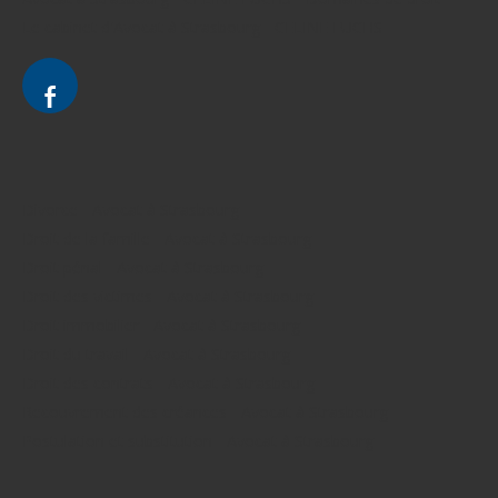
Le cabinet d'Avocat à Strasbourg - CELINE FUCHS
Divorce - Avocat à Strasbourg
Droit de la famille - Avocat à Strasbourg
Droit pénal - Avocat à Strasbourg
Droit des victimes - Avocat à Strasbourg
Droit immobilier - Avocat à Strasbourg
Droit du travail - Avocat à Strasbourg
Droit des contrats - Avocat à Strasbourg
Recouvrement des créances - Avocat à Strasbourg
Postulation et substitution - Avocat à Strasbourg