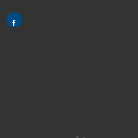
Le cabinet d'Avocat à Strasbourg - CELINE FUCHS
Divorce - Avocat à Strasbourg
Droit de la famille - Avocat à Strasbourg
Droit pénal - Avocat à Strasbourg
Droit des victimes - Avocat à Strasbourg
Droit immobilier - Avocat à Strasbourg
Droit du travail - Avocat à Strasbourg
Droit des contrats - Avocat à Strasbourg
Recouvrement des créances - Avocat à Strasbourg
Postulation et substitution - Avocat à Strasbourg