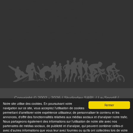
Droit des victimes - Avocat à Strasbourg
Droit immobilier - Avocat à Strasbourg
Droit du travail - Avocat à Strasbourg
Droit des contrats - Avocat à Strasbourg
Recouvrement des créances - Avocat à Strasbourg
Postulation et substitution - Avocat à Strasbourg
Copyright ©
2002 - 2026
/ Studiodev SARL / Le-Sportif /
Notre site utilise des cookies. En poursuivant votre
Registration4all
Fermer
navigation sur ce site, vous acceptez l'utilisation de cookies
Tous droits réservées.
permettant d'améliorer votre expérience utilisateur, de personnaliser le contenu et les
annonces, d'offrir des fonctionnalités relatives aux médias sociaux et d'analyser notre trafic.
Numéro de déclaration CNIL : 1999972
Nous partageons également des informations sur l'utilisation de notre site avec nos
partenaires de médias sociaux, de publicité et d'analyse, qui peuvent combiner celles-ci
avec d'autres informations que vous leur avez fournies ou qu'ils ont collectées lors de votre