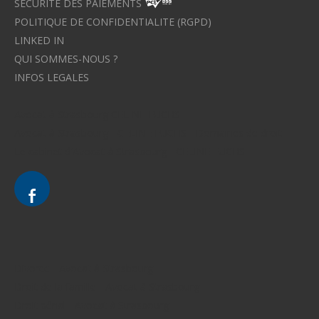
SECURITE DES PAIEMENTS
POLITIQUE DE CONFIDENTIALITE (RGPD)
LINKED IN
QUI SOMMES-NOUS ?
INFOS LEGALES
Avocat à Strasbourg CELINE FUCHS
Avocat à Strasbourg - CELINE FUCHS - Domaines de droit
Le cabinet d'Avocat à Strasbourg - CELINE FUCHS
Divorce - Avocat à Strasbourg
Droit de la famille - Avocat à Strasbourg
Droit pénal - Avocat à Strasbourg