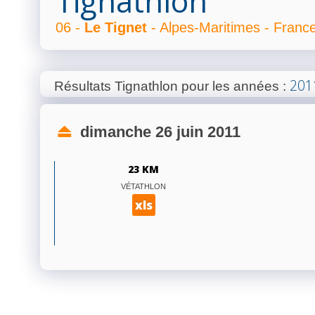
Tignathlon
06 -
Le Tignet
- Alpes-Maritimes - Franc
201
Résultats Tignathlon pour les années
:
dimanche 26 juin 2011
23 KM
VÉTATHLON
xls