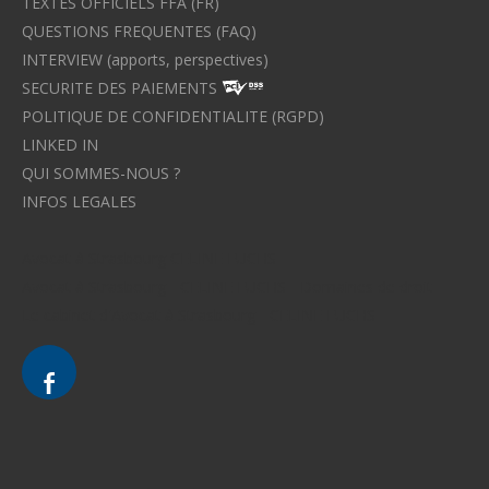
TEXTES OFFICIELS FFA (FR)
QUESTIONS FREQUENTES (FAQ)
INTERVIEW (apports, perspectives)
SECURITE DES PAIEMENTS
POLITIQUE DE CONFIDENTIALITE (RGPD)
LINKED IN
QUI SOMMES-NOUS ?
INFOS LEGALES
Avocat à Strasbourg CELINE FUCHS
Avocat à Strasbourg - CELINE FUCHS - Domaines de droit
Le cabinet d'Avocat à Strasbourg - CELINE FUCHS