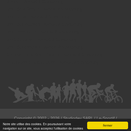
Divorce - Avocat à Strasbourg
Droit de la famille - Avocat à Strasbourg
Droit pénal - Avocat à Strasbourg
Droit des victimes - Avocat à Strasbourg
Droit immobilier - Avocat à Strasbourg
Droit du travail - Avocat à Strasbourg
Droit des contrats - Avocat à Strasbourg
Recouvrement des créances - Avocat à Strasbourg
Postulation et substitution - Avocat à Strasbourg
Copyright ©
2002 - 2026
/ Studiodev SARL / Le-Sportif /
Notre site utilise des cookies. En poursuivant votre
Registration4all
Fermer
navigation sur ce site, vous acceptez l'utilisation de cookies