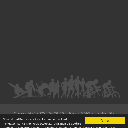
Droit de la famille - Avocat à Strasbourg
Droit pénal - Avocat à Strasbourg
Droit des victimes - Avocat à Strasbourg
Droit immobilier - Avocat à Strasbourg
Droit du travail - Avocat à Strasbourg
Droit des contrats - Avocat à Strasbourg
Recouvrement des créances - Avocat à Strasbourg
Postulation et substitution - Avocat à Strasbourg
Copyright ©
2002 - 2026
/ Studiodev SARL / Le-Sportif /
Notre site utilise des cookies. En poursuivant votre
Registration4all
Fermer
navigation sur ce site, vous acceptez l'utilisation de cookies
Tous droits réservées.
permettant d'améliorer votre expérience utilisateur, de personnaliser le contenu et les