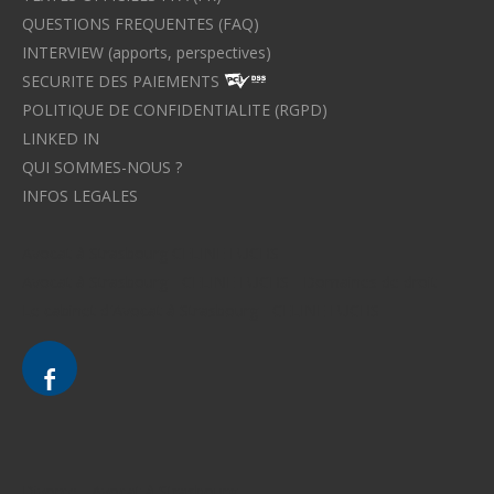
QUESTIONS FREQUENTES (FAQ)
INTERVIEW (apports, perspectives)
SECURITE DES PAIEMENTS
POLITIQUE DE CONFIDENTIALITE (RGPD)
LINKED IN
QUI SOMMES-NOUS ?
INFOS LEGALES
Avocat à Strasbourg CELINE FUCHS
Avocat à Strasbourg - CELINE FUCHS - Domaines de droit
Le cabinet d'Avocat à Strasbourg - CELINE FUCHS
Divorce - Avocat à Strasbourg