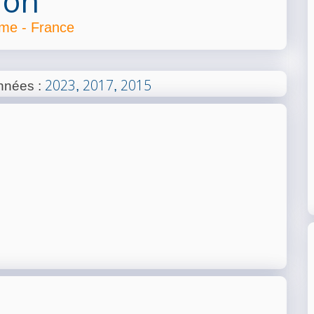
ron
ime - France
2023
2017
2015
années
:
,
,