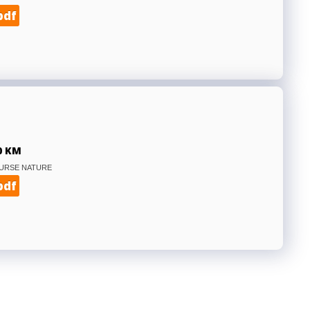
pdf
0 KM
OURSE NATURE
pdf