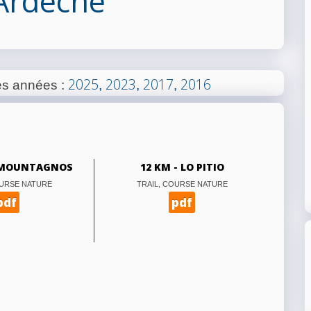
'Ardèche
2025
2023
2017
2016
les années
:
,
,
,
A MOUNTAGNOS
12 KM - LO PITIO
OURSE NATURE
TRAIL, COURSE NATURE
pdf
pdf