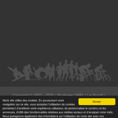
Droit pénal - Avocat à Strasbourg
Droit des victimes - Avocat à Strasbourg
Droit immobilier - Avocat à Strasbourg
Droit du travail - Avocat à Strasbourg
Droit des contrats - Avocat à Strasbourg
Recouvrement des créances - Avocat à Strasbourg
Postulation et substitution - Avocat à Strasbourg
Copyright ©
2002 - 2026
/ Studiodev SARL / Le-Sportif /
Notre site utilise des cookies. En poursuivant votre
Registration4all
Fermer
navigation sur ce site, vous acceptez l'utilisation de cookies
Tous droits réservées.
permettant d'améliorer votre expérience utilisateur, de personnaliser le contenu et les
annonces, d'offrir des fonctionnalités relatives aux médias sociaux et d'analyser notre trafic.
Numéro de déclaration CNIL : 1999972
Nous partageons également des informations sur l'utilisation de notre site avec nos