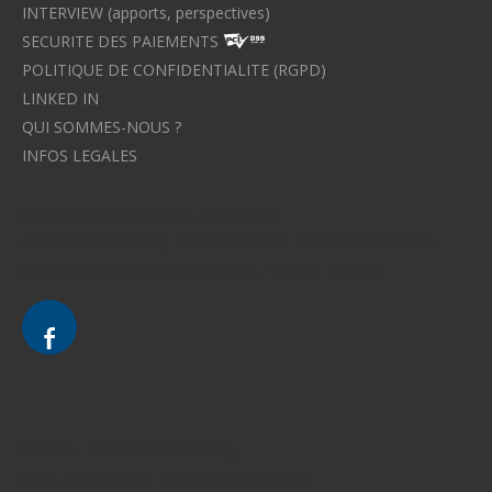
INTERVIEW (apports, perspectives)
SECURITE DES PAIEMENTS
POLITIQUE DE CONFIDENTIALITE (RGPD)
LINKED IN
QUI SOMMES-NOUS ?
INFOS LEGALES
Avocat à Strasbourg CELINE FUCHS
Avocat à Strasbourg - CELINE FUCHS - Domaines de droit
Le cabinet d'Avocat à Strasbourg - CELINE FUCHS
Divorce - Avocat à Strasbourg
Droit de la famille - Avocat à Strasbourg