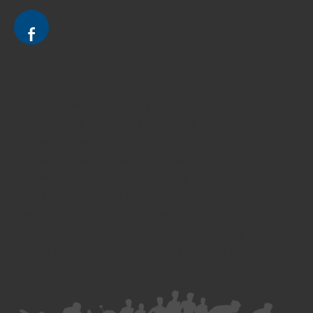
Divorce - Avocat à Strasbourg
Droit de la famille - Avocat à Strasbourg
Droit pénal - Avocat à Strasbourg
Droit des victimes - Avocat à Strasbourg
Droit immobilier - Avocat à Strasbourg
Droit du travail - Avocat à Strasbourg
Droit des contrats - Avocat à Strasbourg
Recouvrement des créances - Avocat à Strasbourg
Postulation et substitution - Avocat à Strasbourg