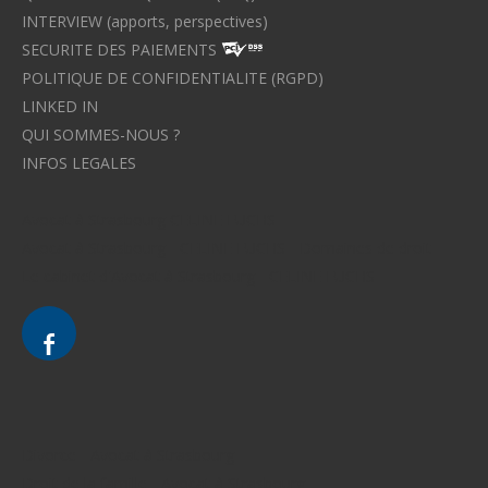
INTERVIEW (apports, perspectives)
SECURITE DES PAIEMENTS
POLITIQUE DE CONFIDENTIALITE (RGPD)
LINKED IN
QUI SOMMES-NOUS ?
INFOS LEGALES
Avocat à Strasbourg CELINE FUCHS
Avocat à Strasbourg - CELINE FUCHS - Domaines de droit
Le cabinet d'Avocat à Strasbourg - CELINE FUCHS
Divorce - Avocat à Strasbourg
Droit de la famille - Avocat à Strasbourg