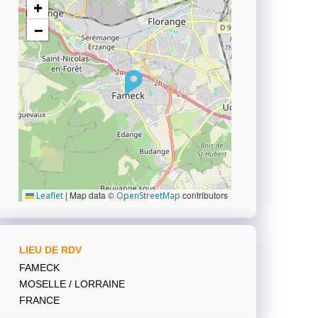
+
−
|
Map data ©
contributors
Leaflet
OpenStreetMap
LIEU DE RDV
FAMECK
MOSELLE / LORRAINE
FRANCE