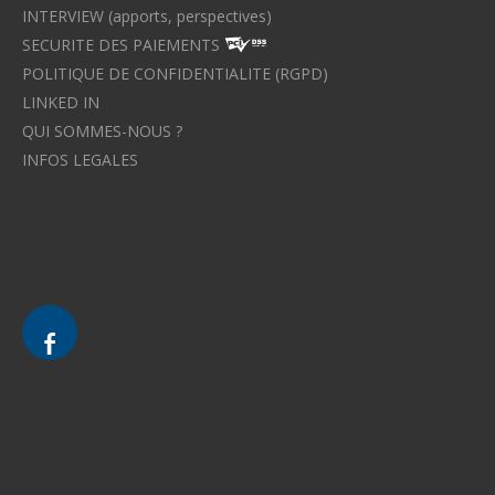
INTERVIEW (apports, perspectives)
SECURITE DES PAIEMENTS
POLITIQUE DE CONFIDENTIALITE (RGPD)
LINKED IN
QUI SOMMES-NOUS ?
INFOS LEGALES
Avocat à Strasbourg CELINE FUCHS
Avocat à Strasbourg - CELINE FUCHS - Domaines de droit
Le cabinet d'Avocat à Strasbourg - CELINE FUCHS
Divorce - Avocat à Strasbourg
Droit de la famille - Avocat à Strasbourg