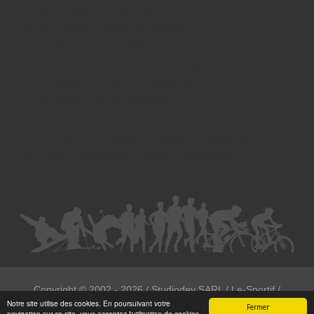
Divorce - Avocat à Strasbourg
Droit de la famille - Avocat à Strasbourg
Droit pénal - Avocat à Strasbourg
Droit des victimes - Avocat à Strasbourg
Droit immobilier - Avocat à Strasbourg
Droit du travail - Avocat à Strasbourg
Droit des contrats - Avocat à Strasbourg
Recouvrement des créances - Avocat à Strasbourg
Postulation et substitution - Avocat à Strasbourg
Copyright ©
2002 - 2026
/ Studiodev SARL / Le-Sportif /
Notre site utilise des cookies. En poursuivant votre
Registration4all
Fermer
navigation sur ce site, vous acceptez l'utilisation de cookies